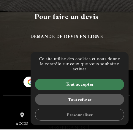
Pour faire un devis
DEMANDE DE DEVIS EN LIGNE
Ce site utilise des cookies et vous donne
le contrôle sur ceux que vous souhaitez
activer
AVIS CLIENTS
Tout accepter
Tout refuser
HM DECO
Personnaliser
place
mail
call
604 RUE GUSTAVE EIFFEL
ACCÈS
CONTACT
TÉL.
33380 BIGANOS