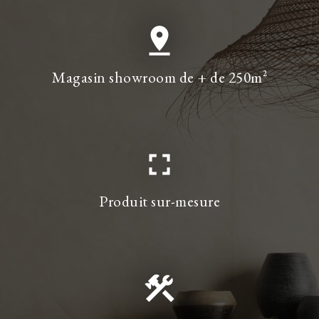
pin_drop
Magasin showroom de + de 250m²
fullscreen
Produit sur-mesure
construction