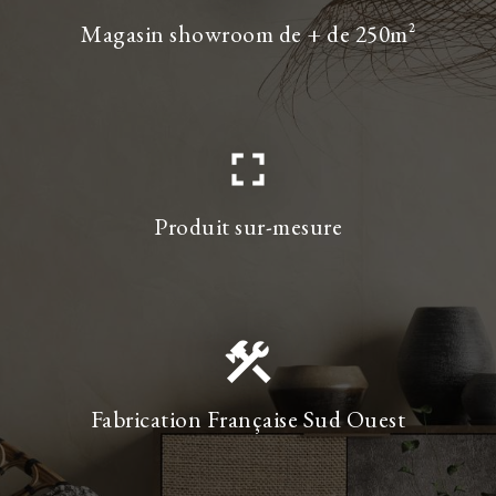
Magasin showroom de + de 250m²
fullscreen
Produit sur-mesure
construction
Fabrication Française Sud Ouest