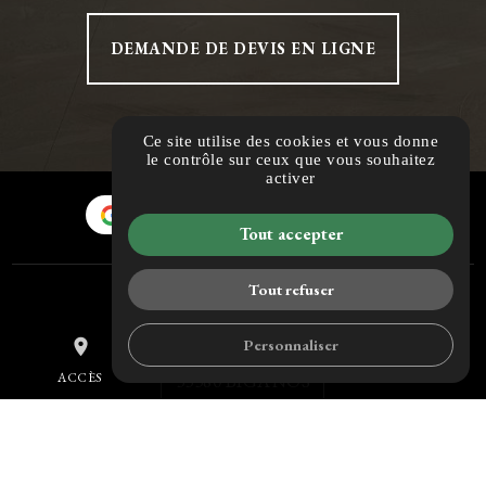
DEMANDE DE DEVIS EN LIGNE
Ce site utilise des cookies et vous donne
le contrôle sur ceux que vous souhaitez
activer
AVIS CLIENTS
Tout accepter
Tout refuser
HM DECO
Personnaliser
place
mail
call
604 RUE GUSTAVE EIFFEL
ACCÈS
CONTACT
TÉL.
33380 BIGANOS
contact@plandetravail33.fr
05 32 00 22 62