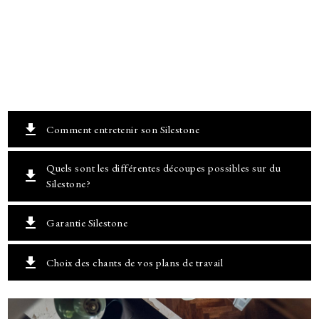
get_app
Comment entretenir son Silestone
Quels sont les différentes découpes possibles sur du
get_app
Silestone?
get_app
Garantie Silestone
get_app
Choix des chants de vos plans de travail