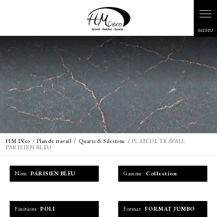
Panneau de gestion des cookies
HM Déco
Plan de travail
Quartz & Silestone
PLAN DE TRAVAIL
PARISIEN BLEU
Nom
PARISIEN BLEU
Gamme
Collection
Finitions
POLI
Format
FORMAT JUMBO