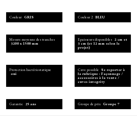
Couleur
GRIS
Couleur 2
BLEU
Mesure moyenne des tranches
Epaisseurs disponibles
2 cm et
3200 x 1500 mm
3 cm (et 12 mm selon le
projet)
Protection bactériostatique
Cuve possible
Se reporter à
oui
la rubrique : Façonnage /
accessoires à la vente /
cuves integrity
Garantie
25 ans
Groupe de prix
Groupe 7