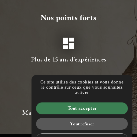
Nos points forts
dashboard
Plus de 15 ans d'expériences
Ce site utilise des cookies et vous donne
le contrôle sur ceux que vous souhaitez
pin_drop
activer
Tout accepter
Magasin showroom de + de 250m²
Tout refuser