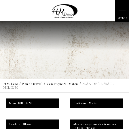
Panneau de gestion des cookies
HM Déco
Plan de travail
Céramique & Dekton
PLAN DE TRAVAIL
NILIUM
Nom
NILIUM
Finitions
Mate
Couleur
Blanc
Mesure moyenne des tranches
310 x 137 cm