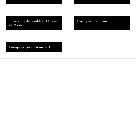
Epaisseurs disponibles
12 mm
Cuve possible
non
et 2 cm
Groupe de prix
Groupe 1