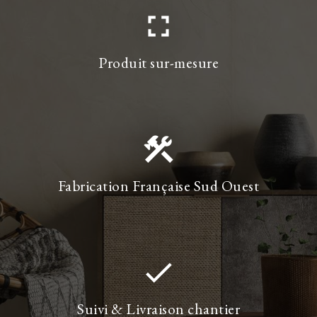
fullscreen
Produit sur-mesure
construction
Fabrication Française Sud Ouest
done
Suivi & Livraison chantier