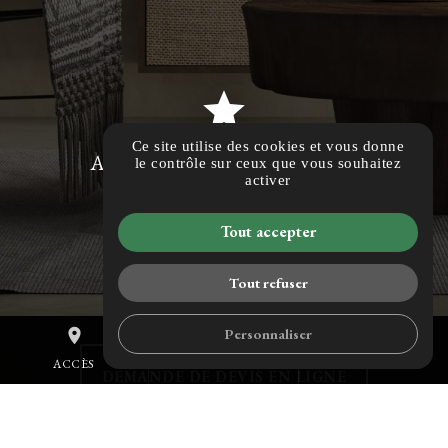
star
Ce site utilise des cookies et vous donne
Accompagnement & Garantie
le contrôle sur ceux que vous souhaitez
activer
Tout accepter
Tout refuser
Pour faire un devis
Personnaliser
place
mail
call
ACCÈS
CONTACT
TÉL.
DEMANDE DE DEVIS EN LIGNE