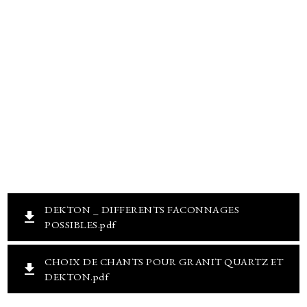
DEKTON _ DIFFERENTS FACONNAGES
get_app
POSSIBLES.pdf
CHOIX DE CHANTS POUR GRANIT QUARTZ ET
get_app
DEKTON.pdf