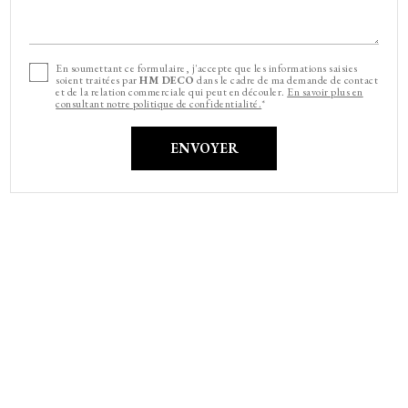
En soumettant ce formulaire, j'accepte que les informations saisies
soient traitées par
HM DECO
dans le cadre de ma demande de contact
et de la relation commerciale qui peut en découler.
En savoir plus en
consultant notre politique de confidentialité.
*