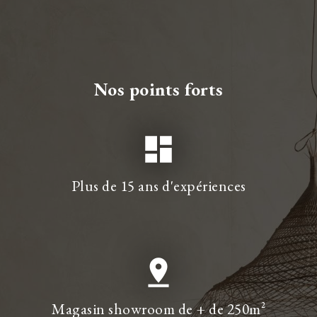
Nos points forts
dashboard
Plus de 15 ans d'expériences
pin_drop
Magasin showroom de + de 250m²