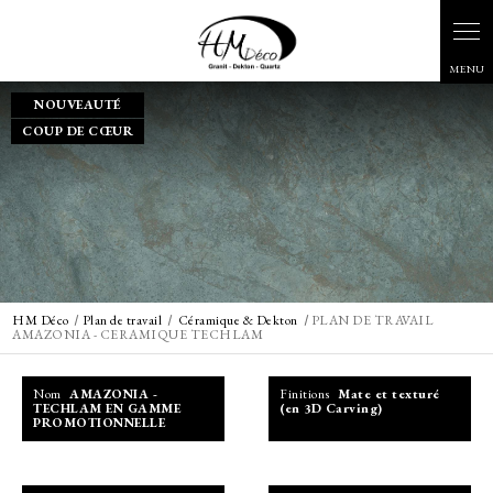
Panneau de gestion des cookies
NOUVEAUTÉ
COUP DE CŒUR
HM Déco
Plan de travail
Céramique & Dekton
PLAN DE TRAVAIL
AMAZONIA - CERAMIQUE TECHLAM
Nom
AMAZONIA -
Finitions
Mate et texturé
TECHLAM EN GAMME
(en 3D Carving)
PROMOTIONNELLE