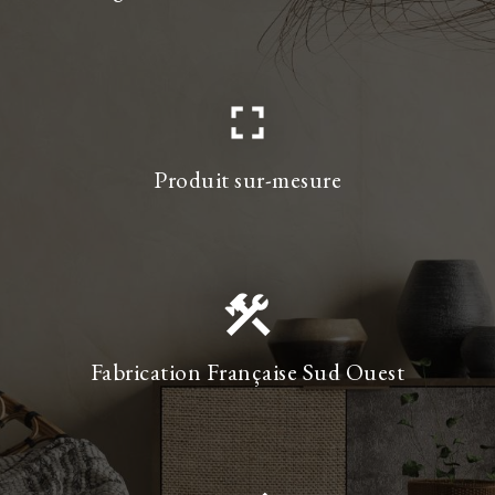
fullscreen
Produit sur-mesure
construction
Fabrication Française Sud Ouest