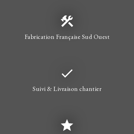
construction
Fabrication Française Sud Ouest
done
Suivi & Livraison chantier
star