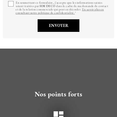
En soumettant ce formulaire, j'accepte que les informations saisies
soient traitées par
HM DECO
dans le cadre de ma demande de contact
et de la relation commerciale qui peut en découler.
En savoir plus en
consultant notre politique de confidentialité.
*
Nos points forts
dashboard